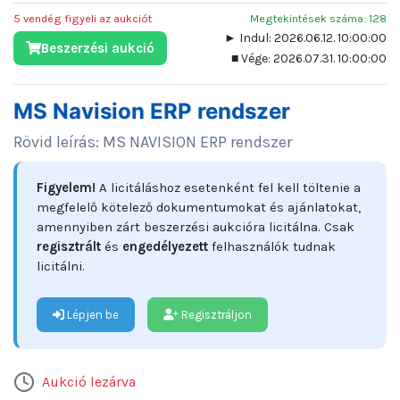
5 vendég figyeli az aukciót
Megtekintések száma: 128
► Indul: 2026.06.12. 10:00:00
Beszerzési aukció
■ Vége: 2026.07.31. 10:00:00
MS Navision ERP rendszer
Rövid leírás: MS NAVISION ERP rendszer
Figyelem!
A licitáláshoz esetenként fel kell töltenie a
megfelelő kötelező dokumentumokat és ajánlatokat,
amennyiben zárt beszerzési aukcióra licitálna. Csak
regisztrált
és
engedélyezett
felhasználók tudnak
licitálni.
Lépjen be
Regisztráljon
Aukció lezárva