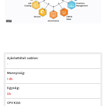
Ajánlattételi sablon:
-
Mennyiség:
1 db.
Egység:
Db
CPV Kód: