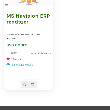
MS Navision ERP
rendszer
Rövid leírás:
MS NAVISION ERP
rendszer
350.000Ft
0 licit
Aukció lezárva
5 figyeli
128 megtekintés