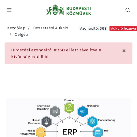
Kezdőlap
Beszerzési Aukció
Azonosító: 368
Aukció lezárva
Célgép
×
Hirdetési azonosító: #368 el lett távolítva a
kívánságlistádból.