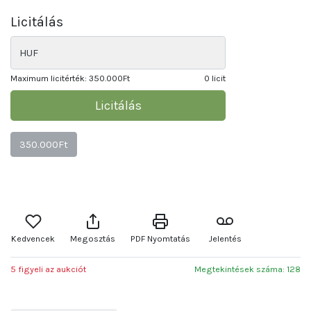
Licitálás
HUF
Maximum licitérték:
350.000Ft
0 licit
Licitálás
350.000Ft
Kedvencek
Megosztás
PDF Nyomtatás
Jelentés
5 figyeli az aukciót
Megtekintések száma: 128