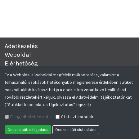
Adatkezelés
Weboldal
Elérhetőség
Complex Értékesítési és Beszerzési Aukciós rendszer.
© 2026
Ez a Weboldal a Weboldal megfelelő működtetése, valamint a
Minden Jog Fenntartva.
felhasználói szokások hatékonyabb megismerése érdekében sütiket
Greencomp Tendereztető rendszer
Feliratkozom az Aukciós hírlevelekre
használ. Alább kiválaszthatja a cookie-kra vonatkozó beállításait.
További részletekért kérjük, olvassa el Adatvédelmi tájékoztatónkat
(“Sütikkel kapcsolatos tájékoztatás” fejezet)
Elengedhetetlen sütik
Statisztikai sütik
Összes süti elfogadása
Összes süti elutasítása