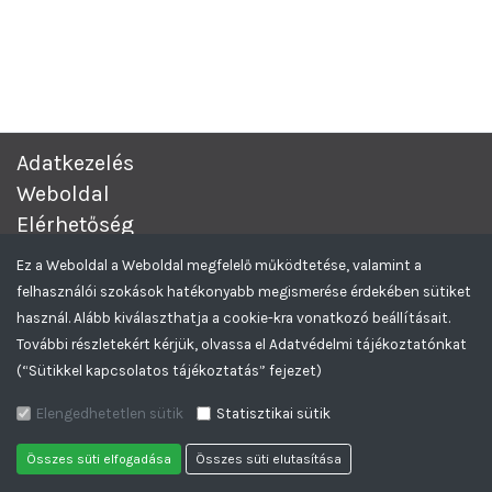
Adatkezelés
Weboldal
Elérhetőség
Complex Értékesítési és Beszerzési Aukciós rendszer.
© 2026
Ez a Weboldal a Weboldal megfelelő működtetése, valamint a
Minden Jog Fenntartva.
felhasználói szokások hatékonyabb megismerése érdekében sütiket
Greencomp Tendereztető rendszer
Feliratkozom az Aukciós hírlevelekre
használ. Alább kiválaszthatja a cookie-kra vonatkozó beállításait.
További részletekért kérjük, olvassa el Adatvédelmi tájékoztatónkat
(“Sütikkel kapcsolatos tájékoztatás” fejezet)
Elengedhetetlen sütik
Statisztikai sütik
Összes süti elfogadása
Összes süti elutasítása