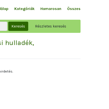
dőlap
Kategóriák
Hamarosan
Összes
Keresés
Részletes keresés
i hulladék,
irdetés.