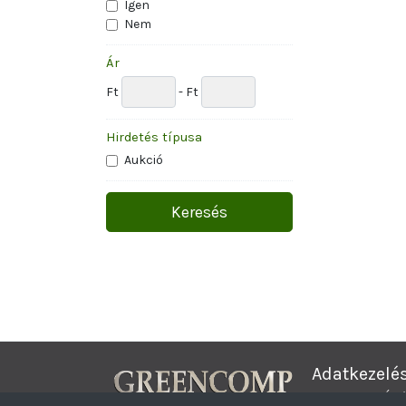
Igen
Nem
Ár
Ft
- Ft
Hirdetés típusa
Aukció
Adatkezelé
Complex Érté