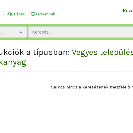
Kez
ó
Belépés
Kedvencek
..
Aukciók a típusban:
Vegyes település
kanyag
Sajnos nincs a keresésének megfelelő h