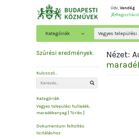
Üdv,
Vendég
Regisztráci
Kategóriák
Vegyes települési .
Szűrési eredmények
Nézet: 
maradé
Kulcsszó...
Kategóriák
Vegyes települési hulladék,
maradékanyag
[
Törlés
]
Dokumentum feltöltés
licitáláshoz