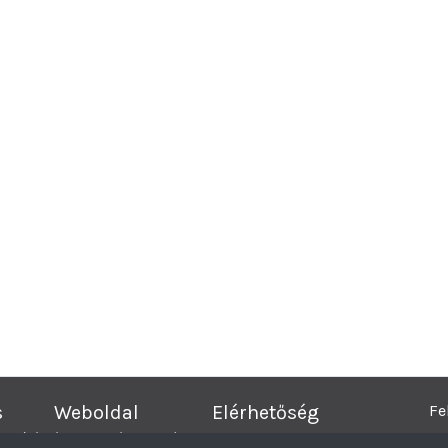
s
Weboldal
Elérhetőség
Fe
kesítési és Beszerzési Aukciós rendszer.
© 2026 Minden