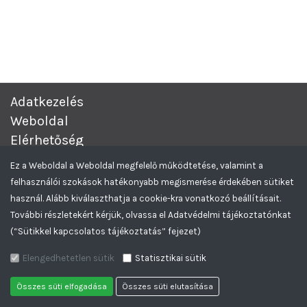
Adatkezelés
Weboldal
Elérhetőség
Complex Értékesítési és Beszerzési Aukciós rendszer.
© 2026
Ez a Weboldal a Weboldal megfelelő működtetése, valamint a
Minden Jog Fenntartva.
felhasználói szokások hatékonyabb megismerése érdekében sütiket
Greencomp Tendereztető rendszer
Feliratkozom az Aukciós hírlevelekre
használ. Alább kiválaszthatja a cookie-kra vonatkozó beállításait.
További részletekért kérjük, olvassa el Adatvédelmi tájékoztatónkat
(“Sütikkel kapcsolatos tájékoztatás” fejezet)
Elengedhetetlen sütik
Statisztikai sütik
Összes süti elfogadása
Összes süti elutasítása