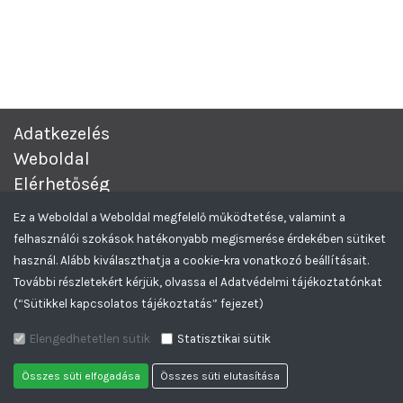
Adatkezelés
Weboldal
Elérhetőség
Complex Értékesítési és Beszerzési Aukciós rendszer.
© 2026
Ez a Weboldal a Weboldal megfelelő működtetése, valamint a
Minden Jog Fenntartva.
felhasználói szokások hatékonyabb megismerése érdekében sütiket
Greencomp Tendereztető rendszer
Feliratkozom az Aukciós hírlevelekre
használ. Alább kiválaszthatja a cookie-kra vonatkozó beállításait.
További részletekért kérjük, olvassa el Adatvédelmi tájékoztatónkat
(“Sütikkel kapcsolatos tájékoztatás” fejezet)
Elengedhetetlen sütik
Statisztikai sütik
Összes süti elfogadása
Összes süti elutasítása