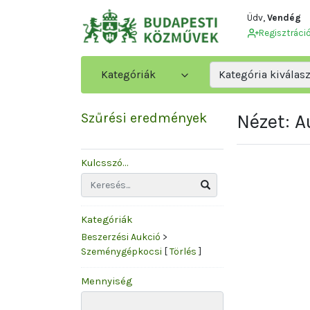
Üdv,
Vendég
Regisztráci
Kategóriák
Kategória kiválas
Szűrési eredmények
Nézet: 
Kulcsszó...
Kategóriák
Beszerzési Aukció
>
Szeménygépkocsi
[
Törlés
]
Mennyiség