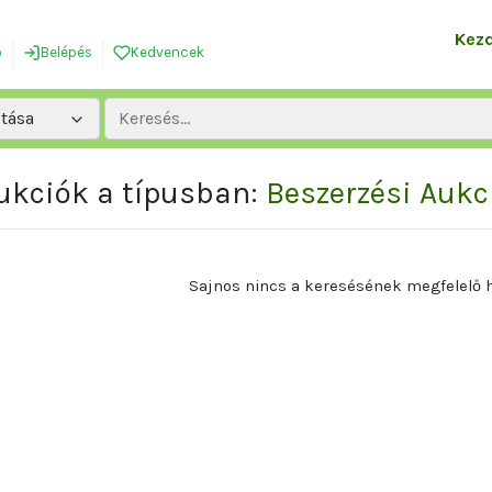
Kez
ó
Belépés
Kedvencek
ztása
Aukciók a típusban:
Beszerzési Aukc
Sajnos nincs a keresésének megfelelő h