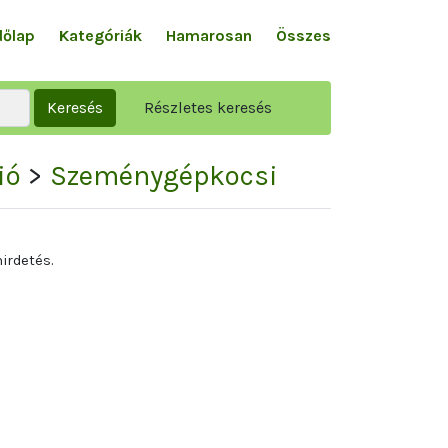
dőlap
Kategóriák
Hamarosan
Összes
Keresés
Részletes keresés
ió
>
Szeménygépkocsi
irdetés.