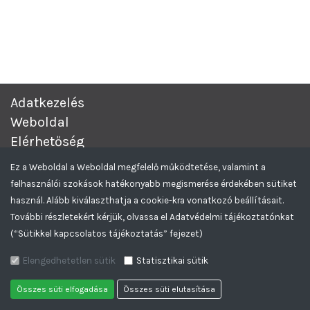
Adatkezelés
Weboldal
Elérhetőség
Complex Értékesítési és Beszerzési Aukciós rendszer.
© 2026
Ez a Weboldal a Weboldal megfelelő működtetése, valamint a
Minden Jog Fenntartva.
felhasználói szokások hatékonyabb megismerése érdekében sütiket
Greencomp Tendereztető rendszer
Feliratkozom az Aukciós hírlevelekre
használ. Alább kiválaszthatja a cookie-kra vonatkozó beállításait.
További részletekért kérjük, olvassa el Adatvédelmi tájékoztatónkat
(“Sütikkel kapcsolatos tájékoztatás” fejezet)
Elengedhetetlen sütik
Statisztikai sütik
Összes süti elfogadása
Összes süti elutasítása