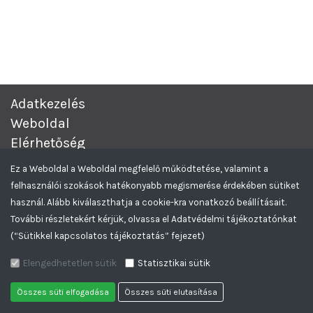
Adatkezelés
Weboldal
Elérhetőség
Complex Értékesítési és Beszerzési Aukciós rendszer.
© 2026
Ez a Weboldal a Weboldal megfelelő működtetése, valamint a
Minden Jog Fenntartva.
felhasználói szokások hatékonyabb megismerése érdekében sütiket
Greencomp Tendereztető rendszer
Feliratkozom az Aukciós hírlevelekre
használ. Alább kiválaszthatja a cookie-kra vonatkozó beállításait.
További részletekért kérjük, olvassa el Adatvédelmi tájékoztatónkat
(“Sütikkel kapcsolatos tájékoztatás” fejezet)
Elengedhetetlen sütik
Statisztikai sütik
Összes süti elfogadása
Összes süti elutasítása