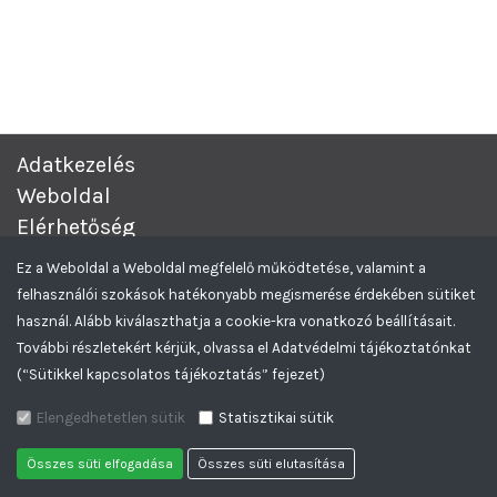
Adatkezelés
Weboldal
Elérhetőség
Complex Értékesítési és Beszerzési Aukciós rendszer.
© 2026
Ez a Weboldal a Weboldal megfelelő működtetése, valamint a
Minden Jog Fenntartva.
felhasználói szokások hatékonyabb megismerése érdekében sütiket
Greencomp Tendereztető rendszer
Feliratkozom az Aukciós hírlevelekre
használ. Alább kiválaszthatja a cookie-kra vonatkozó beállításait.
További részletekért kérjük, olvassa el Adatvédelmi tájékoztatónkat
(“Sütikkel kapcsolatos tájékoztatás” fejezet)
Elengedhetetlen sütik
Statisztikai sütik
Összes süti elfogadása
Összes süti elutasítása